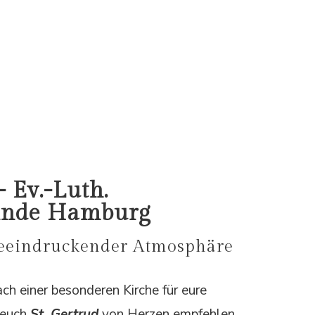
- Ev.-Luth.
inde Hamburg
beeindruckender Atmosphäre
ch einer besonderen Kirche für eure
 euch
St. Gertrud
von Herzen empfehlen.