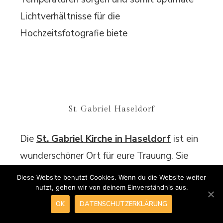
Lichtverhältnisse für die
Hochzeitsfotografie biete
St. Gabriel Haseldorf
Die
St. Gabriel Kirche in Haseldorf
ist ein
wunderschöner Ort für eure Trauung. Sie
vereint eine
helle, romantische
Diese Website benutzt Cookies. Wenn du die Website weiter
Atmosphäre
mit viel Platz und einer
nutzt, gehen wir von deinem Einverständnis aus.
OK
DATENSCHUTZERKLÄRUNG
traumhaften Umgebung für Hochzeitsfotos.