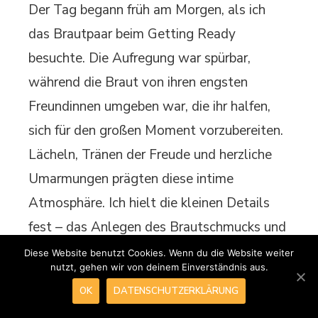
Der Tag begann früh am Morgen, als ich
das Brautpaar beim Getting Ready
besuchte. Die Aufregung war spürbar,
während die Braut von ihren engsten
Freundinnen umgeben war, die ihr halfen,
sich für den großen Moment vorzubereiten.
Lächeln, Tränen der Freude und herzliche
Umarmungen prägten diese intime
Atmosphäre. Ich hielt die kleinen Details
fest – das Anlegen des Brautschmucks und
die letzten Handgriffe beim Make-up. Diese
Diese Website benutzt Cookies. Wenn du die Website weiter
nutzt, gehen wir von deinem Einverständnis aus.
Momente sind oft so flüchtig, aber sie
OK
DATENSCHUTZERKLÄRUNG
erzählen eine Geschichte von Liebe und