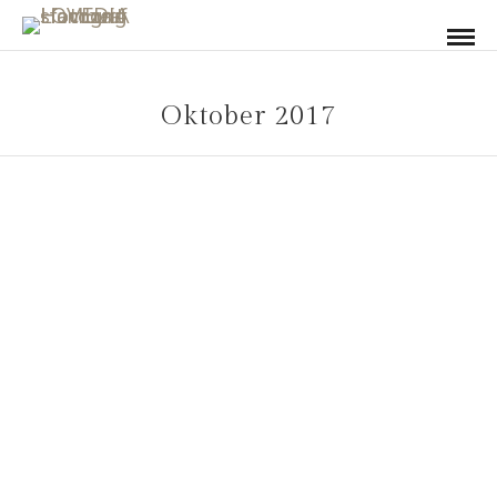
Oktober 2017
HOCHZEITSREPORTAGE
/
HOCHZEITSREPORTAGE
GANZTAGS
Hochzeitsfotograf Hamburg mit Gisela &
Antonio
31. Oktober 2017